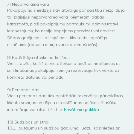
7) Nepārvarama vara
Pakalpojumu sniedzējs nav atbildīgs par saistību neizpildi, ja
to izraisījusi nepārvarama vara (piemēram, dabas
katastrofa, plaši pakalpojumu pārtraukumi, administratīvi
ierobežojumi), ko nebija iespējams paredzēt vai novērst.
Šādos gadījumos, ja iespējams, tiks rasts saprātīgs
risinājums (datumu maiņa vai cita vienošanās).
8) Patērētāja atteikuma tiesības
Viesis atzīst, ka 14 dienu atteikuma tiesības
neattiecas
uz
izmitināšanas pakalpojumiem, ja rezervācija tiek veikta uz
konkrētu datumu vai periodu.
9) Personas dati
Viesu personas dati tiek apstrādāti rezervāciju pārvaldības,
klientu saziņas un rēķinu izrakstīšanas nolūkos. Plašāku
informāciju var atrast šeit ->
Privātuma politika
.
10) Sūdzības un strīdi
10.1. Jautājumu un sūdzību gadījumā, lūdzu, sazinieties ar