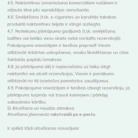
4.5. Naktsmītnes izmantošana komerciāliem nolūkiem ir
atļauta tikai pēc iepriekšējas vienošanās.
4.6. Smēķēšana (t.sk. e-cigaretes un karsētās tabakas
produkti) naktsmītnes telpās ir stingri aizliegta.
4.7. Noteikumu pārkāpuma gadījumā (t.sk. smēķēšana,
ballītes vai lielāks viesu skaits nekā norādīts rezervācijā)
Pakalpojuma sniedzējam ir tiesības pieprasīt Viesim
atlīdzināt ārkārtas uzkopšanas, smaku likvidēšanas un citas
faktiskās papildu izmaksas.
4.8. Ja pārkāpuma dēļ ir nepieciešams uz laiku slēgt
naktsmītni vai atcelt rezervācijas, Viesim ir pienākums
atlīdzināt no tā izrietošos pamatotos zaudējumus.
4.9. Pakalpojuma sniedzējam ir tiesības izbeigt rezervāciju, ja
pārkāpums turpinās vai traucē kaimiņiem / pārkāpj
sabiedrisko kārtību.
5) Atcelšana un naudas atmaksa
Atcelšana jāiesniedz
rakstveidā pa e-pastu
.
Ir spēkā šādi atcelšanas nosacījumi: