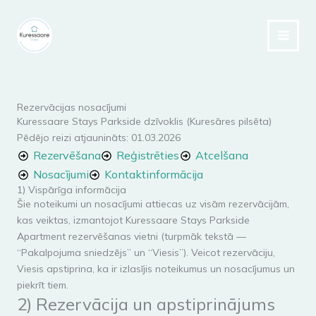
Skip
to
content
Rezervācijas nosacījumi
Kuressaare Stays Parkside dzīvoklis (Kuresāres pilsēta)
Pēdējo reizi atjaunināts: 01.03.2026
Rezervēšana
Reģistrēties
Atcelšana
Nosacījumi
Kontaktinformācija
1) Vispārīga informācija
Šie noteikumi un nosacījumi attiecas uz visām rezervācijām,
kas veiktas, izmantojot Kuressaare Stays Parkside
Apartment rezervēšanas vietni (turpmāk tekstā —
“Pakalpojuma sniedzējs” un “Viesis”). Veicot rezervāciju,
Viesis apstiprina, ka ir izlasījis noteikumus un nosacījumus un
piekrīt tiem.
2) Rezervācija un apstiprinājums