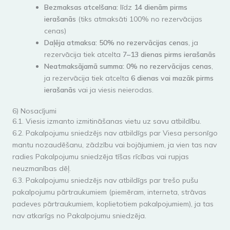
Bezmaksas atcelšana:
līdz
14 dienām pirms
ierašanās
(tiks atmaksāti 100% no rezervācijas
cenas)
Daļēja atmaksa:
50% no rezervācijas cenas
, ja
rezervācija tiek atcelta
7–13 dienas pirms ierašanās
Neatmaksājamā summa:
0% no rezervācijas cenas
,
ja rezervācija tiek atcelta
6 dienas vai mazāk pirms
ierašanās
vai ja viesis neierodas.
6) Nosacījumi
6.1. Viesis izmanto izmitināšanas vietu uz savu atbildību.
6.2. Pakalpojumu sniedzējs nav atbildīgs par Viesa personīgo
mantu nozaudēšanu, zādzību vai bojājumiem, ja vien tas nav
radies Pakalpojumu sniedzēja tīšas rīcības vai rupjas
neuzmanības dēļ.
6.3. Pakalpojumu sniedzējs nav atbildīgs par trešo pušu
pakalpojumu pārtraukumiem (piemēram, interneta, strāvas
padeves pārtraukumiem, koplietotiem pakalpojumiem), ja tas
nav atkarīgs no Pakalpojumu sniedzēja.