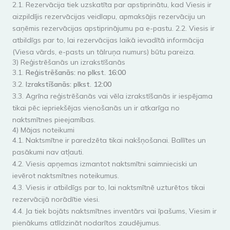
2.1. Rezervācija tiek uzskatīta par apstiprinātu, kad Viesis ir
aizpildījis rezervācijas veidlapu, apmaksājis rezervāciju un
saņēmis rezervācijas apstiprinājumu pa e-pastu. 2.2. Viesis ir
atbildīgs par to, lai rezervācijas laikā ievadītā informācija
(Viesa vārds, e-pasts un tālruņa numurs) būtu pareiza.
3) Reģistrēšanās un izrakstīšanās
3.1.
Reģistrēšanās: no plkst. 16:00
3.2.
Izrakstīšanās: plkst. 12:00
3.3. Agrīna reģistrēšanās vai vēla izrakstīšanās ir iespējama
tikai pēc iepriekšējas vienošanās un ir atkarīga no
naktsmītnes pieejamības.
4) Mājas noteikumi
4.1. Naktsmītne ir paredzēta tikai nakšņošanai. Ballītes un
pasākumi nav atļauti.
4.2. Viesis apņemas izmantot naktsmītni saimnieciski un
ievērot naktsmītnes noteikumus.
4.3. Viesis ir atbildīgs par to, lai naktsmītnē uzturētos tikai
rezervācijā norādītie viesi.
4.4. Ja tiek bojāts naktsmītnes inventārs vai īpašums, Viesim ir
pienākums atlīdzināt nodarītos zaudējumus.