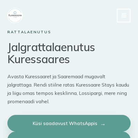
Skip
to
content
RATTALAENUTUS
Jalgrattalaenutus
Kuressaares
Avasta Kuressaaret ja Saaremaad mugavalt
jalgrattaga. Rendi stiilne ratas Kuressaare Stays kaudu
ja liigu omas tempos kesklinna, Lossipargi, mere ning
promenaadi vahel.
Küsi saadavust WhatsAppis