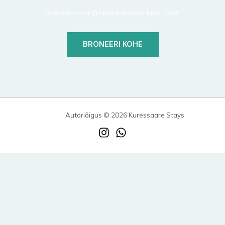
Broneeri oma järgmine puhkus juba täna!
BRONEERI KOHE
Autoriõigus © 2026 Kuressaare Stays